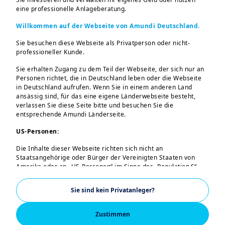
eine professionelle Anlageberatung.
Schwankungen auf den Metallmärkten.
Die Volatilität bei Edelmetallen war auf
Willkommen auf der Webseite von Amundi Deutschland.
mehr als das Doppelte ihres historischen
Sie besuchen diese Webseite als Privatperson oder nicht-
Niveaus angestiegen. Gold, Silber und
professioneller Kunde.
Kupfer reagieren derzeit auf eine
Sie erhalten Zugang zu dem Teil der Webseite, der sich nur an
Mischung aus strukturellen
Personen richtet, die in Deutschland leben oder die Webseite
in Deutschland aufrufen. Wenn Sie in einem anderen Land
Nachfrageverschiebungen, geopolitischen
ansässig sind, für das eine eigene Länderwebseite besteht,
Risiken und kurzfristigen Spekulationen.
verlassen Sie diese Seite bitte und besuchen Sie die
entsprechende Amundi Länderseite.
Während Gold durch Zentralbankenkäufe
und die Flucht in den sicheren Hafen
US-Personen:
gestützt wird, lässt sich die Rallye bei
Die Inhalte dieser Webseite richten sich nicht an
Staatsangehörige oder Bürger der Vereinigten Staaten von
Silber teilweise durch ein kurzfristiges
Amerika oder an „US-Personen“ im Sinne der „Regulation S“
Angebotsdefizit und die industrielle
der Securities and Exchange Commission nach dem US
Securities Act von 1933. Diese Bestimmungen betreffen
Nachfrage erklären. Und bei Kupfer sehen
Sie sind kein Privatanleger?
insbesondere natürliche Personen, die in den Vereinigten
sich Investoren aufgrund der
Staaten von Amerika ansässig sind, sowie Personen- und
Kapitalgesellschaften, die nach dem US-Recht organisiert oder
Elektrifizierung und des Ausbaus der KI
Zustimmen
eingetragen sind. Wenn Sie eine „US-Person“ sind, sind Sie