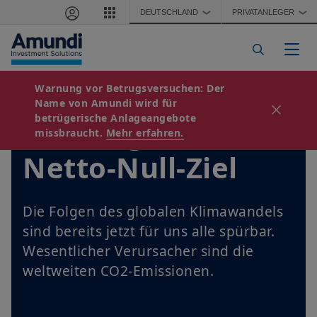
Direkt zum Inhalt
DEUTSCHLAND
PRIVATANLEGER
❯
❯
Navi
Warnung vor Betrugsversuchen:
Der
Name von Amundi wird für
betrügerische Anlageangebote
Der Weg zum
missbraucht.
Mehr erfahren.
Netto-Null-Ziel
Die Folgen des globalen Klimawandels
sind bereits jetzt für uns alle spürbar.
Wesentlicher Verursacher sind die
weltweiten CO2-Emissionen.