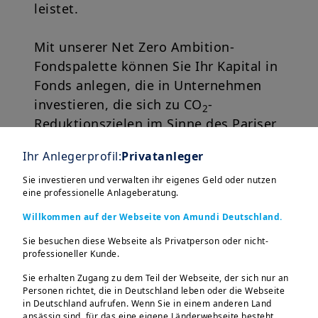
leistet.
Mit unserer Net Zero Ambition-
Fondspalette können Sie Ihr Kapital in
Fonds anlegen, die in Unternehmen
investieren, die sich zu CO
-
2
Reduktionszielen im Sinne des Pariser
Klimaabkommens verpflichtet haben.
Ihr Anlegerprofil:
Privatanleger
Sie investieren und verwalten ihr eigenes Geld oder nutzen
eine professionelle Anlageberatung.
Willkommen auf der Webseite von Amundi Deutschland.
Sie besuchen diese Webseite als Privatperson oder nicht-
professioneller Kunde.
Sie erhalten Zugang zu dem Teil der Webseite, der sich nur an
Personen richtet, die in Deutschland leben oder die Webseite
in Deutschland aufrufen. Wenn Sie in einem anderen Land
ansässig sind, für das eine eigene Länderwebseite besteht,