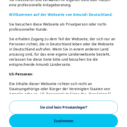
Erholung ist mit einigen Risiken
eine professionelle Anlageberatung.
behaftet. Deutschland befindet sich
Willkommen auf der Webseite von Amundi Deutschland.
nach einem schwachen Wachstum
Sie besuchen diese Webseite als Privatperson oder nicht-
2025 und zwei vorangegangenen
professioneller Kunde.
Rezessionsjahren in einer Phase
struktureller Stagnation, in der
Sie erhalten Zugang zu dem Teil der Webseite, der sich nur an
Personen richtet, die in Deutschland leben oder die Webseite
Industrie und Exporte in der Krise
in Deutschland aufrufen. Wenn Sie in einem anderen Land
stecken. Eine umfassende
ansässig sind, für das eine eigene Länderwebseite besteht,
finanzpolitische Kehrtwende – ein
verlassen Sie diese Seite bitte und besuchen Sie die
entsprechende Amundi Länderseite.
außerplanmäßiges Finanzpaket in
Höhe von 500 Mrd. Euro und
US-Personen:
zusätzliche Kreditaufnahmen für
Die Inhalte dieser Webseite richten sich nicht an
Verteidigungszwecke – sollen
Staatsangehörige oder Bürger der Vereinigten Staaten von
Wirtschaft und Nachfrage ab 2026
Amerika oder an „US-Personen“ im Sinne der „Regulation S“
der Securities and Exchange Commission nach dem US
ankurbeln. Langfristig glauben wir,
Securities Act von 1933. Diese Bestimmungen betreffen
dass Reformen ab 2027 zu stärkerem
Sie sind kein Privatanleger?
insbesondere natürliche Personen, die in den Vereinigten
Wachstum führen könnten, wenn sie
Staaten von Amerika ansässig sind, sowie Personen- und
Kapitalgesellschaften, die nach dem US-Recht organisiert oder
entschlossen vorangetrieben werden.
Zustimmen
eingetragen sind. Wenn Sie eine „US-Person“ sind, sind Sie