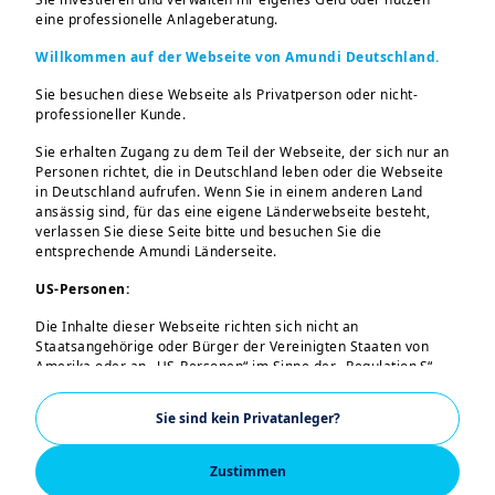
eine professionelle Anlageberatung.
Entbürokratisierung
Willkommen auf der Webseite von Amundi Deutschland.
bleiben die zentralen
Sie besuchen diese Webseite als Privatperson oder nicht-
Herausforderungen für
professioneller Kunde.
Europa“
Sie erhalten Zugang zu dem Teil der Webseite, der sich nur an
Personen richtet, die in Deutschland leben oder die Webseite
in Deutschland aufrufen. Wenn Sie in einem anderen Land
Spätestens mit der Intervention der USA im
ansässig sind, für das eine eigene Länderwebseite besteht,
verlassen Sie diese Seite bitte und besuchen Sie die
Iran steht die Autonomie des Alten
entsprechende Amundi Länderseite.
Kontinents ganz oben auf der politischen
US-Personen:
Agenda der EU. Einen Blick auf den Stand
dieser Bestrebungen zu mehr Unabhängigkeit
Die Inhalte dieser Webseite richten sich nicht an
Staatsangehörige oder Bürger der Vereinigten Staaten von
warf Prof. Dr. Moritz Schularick, Präsident
Amerika oder an „US-Personen“ im Sinne der „Regulation S“
des Kiel Institut für Weltwirtschaft (IfW Kiel),
der Securities and Exchange Commission nach dem US
Securities Act von 1933. Diese Bestimmungen betreffen
auf der Amundi Investment Konferenz
Sie sind kein Privatanleger?
insbesondere natürliche Personen, die in den Vereinigten
Kompakt am 7. Mai. Seine wichtigsten
Staaten von Amerika ansässig sind, sowie Personen- und
Kapitalgesellschaften, die nach dem US-Recht organisiert oder
Zustimmen
Thesen und Analysen lesen Sie hier im
eingetragen sind. Wenn Sie eine „US-Person“ sind, sind Sie