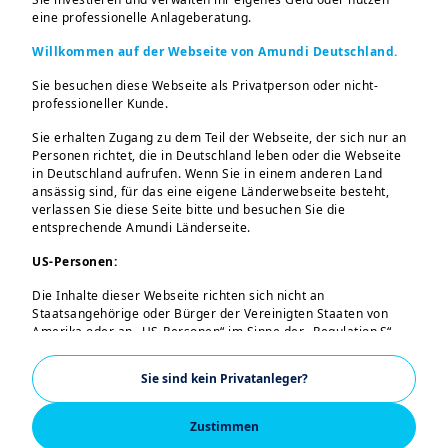
eine professionelle Anlageberatung.
die Kraft
Willkommen auf der Webseite von Amundi Deutschland.
Was können Volkswirtschaften und
Sie besuchen diese Webseite als Privatperson oder nicht-
professioneller Kunde.
Märkte aushalten?
Die Weltwirtschaft
zeigt sich bislang robust, gestützt durch
Sie erhalten Zugang zu dem Teil der Webseite, der sich nur an
Personen richtet, die in Deutschland leben oder die Webseite
Investitionen in künstliche Intelligenz und
in Deutschland aufrufen. Wenn Sie in einem anderen Land
strategische Autonomie. In der zweiten
ansässig sind, für das eine eigene Länderwebseite besteht,
verlassen Sie diese Seite bitte und besuchen Sie die
Jahreshälfte wird sich zeigen, in welchem
entsprechende Amundi Länderseite.
Umfang Volkswirtschaften, politische
US-Personen:
Entscheidungsträger und Märkte Schocks
verkraften können. Das Wachstum wird
Die Inhalte dieser Webseite richten sich nicht an
Staatsangehörige oder Bürger der Vereinigten Staaten von
ungleichmäßig verlaufen, und die Inflation
Amerika oder an „US-Personen“ im Sinne der „Regulation S“
kann Schwankungen unterliegen, während
der Securities and Exchange Commission nach dem US
Securities Act von 1933. Diese Bestimmungen betreffen
politische Risiken an Bedeutung
Sie sind kein Privatanleger?
insbesondere natürliche Personen, die in den Vereinigten
gewinnen. Begrenzter finanzpolitischer
Staaten von Amerika ansässig sind, sowie Personen- und
Kapitalgesellschaften, die nach dem US-Recht organisiert oder
Zustimmen
Spielraum und steigende Ausgaben lassen
eingetragen sind. Wenn Sie eine „US-Person“ sind, sind Sie