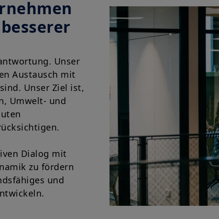
ernehmen
 besserer
rantwortung. Unser
ven Austausch mit
ind. Unser Ziel ist,
n, Umwelt- und
guten
ücksichtigen.
iven Dialog mit
namik zu fördern
andsfähiges und
ntwickeln.