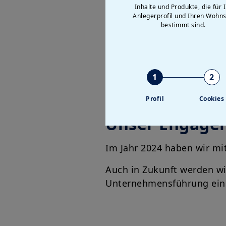
Inhalte und Produkte, die für 
Anlegerprofil und Ihren Wohns
bestimmt sind.
En
1
2
Profil
Cookies
Unser Engagem
Im Jahr 2024 haben wir mi
Auch in Zukunft werden wi
Unternehmensführung ein