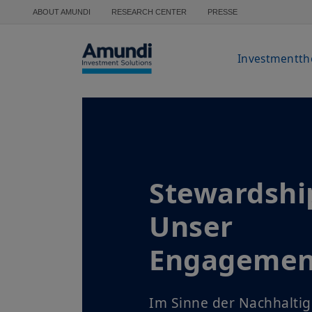
Direkt zum Inhalt
ABOUT AMUNDI
RESEARCH CENTER
PRESSE
Investmentt
Stewardshi
Unser
Engagemen
Im Sinne der Nachhaltigk