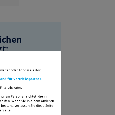
eichen
t:
seres Naturkapitals
walter oder Fondsselektor.
ng, Förderung der
nd für Vertriebspartner.
sräten
 Finanzberater.
ntwicklung fördern
nur an Personen richtet, die in
ufrufen. Wenn Sie in einem anderen
besteht, verlassen Sie diese Seite
erseite.