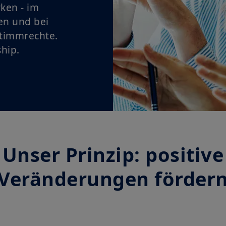
ken - im
en und bei
timmrechte.
hip.
Unser Prinzip: positive
Veränderungen förder