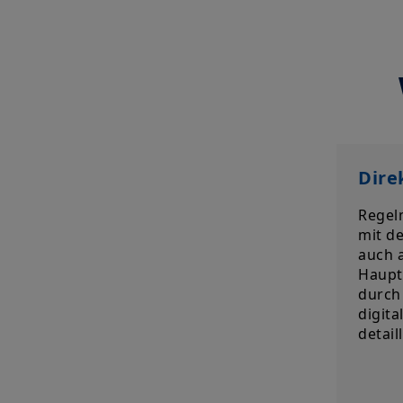
Dire
Regel
mit d
auch 
Haupt
durch 
digit
detail