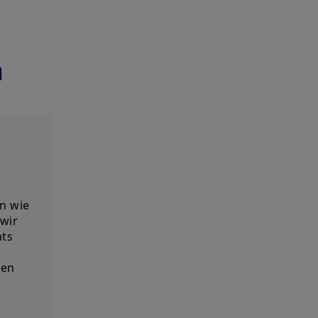
n
en wie
 wir
ts
hen