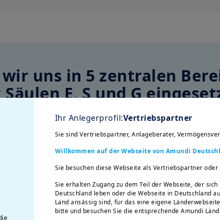
wir uns in 5 zentralen Ber
 Säulen E, S und G eingesetz
r kohlenstoffarmen Wirtschaft
Ihr Anlegerprofil:
Vertriebspartner
steme und der biologischen Vielfalt zum Erhalt un
Sie sind Vertriebspartner, Anlageberater, Vermögensver
nhalt, z.B. Abbau von Ungleichheit, faire Bezahlu
Willkommen auf der Webseite von Amundi Deutschla
owie mehr Diversität in Vorständen und Aufsicht
Sie besuchen diese Webseite als Vertriebspartner oder
r Kunden, Produkte und die Gesellschaft
lle Managementpraktiken, die eine nachhaltige E
Sie erhalten Zugang zu dem Teil der Webseite, der sich 
Deutschland leben oder die Webseite in Deutschland a
Land ansässig sind, für das eine eigene Länderwebseite 
bitte und besuchen Sie die entsprechende Amundi Länd
die