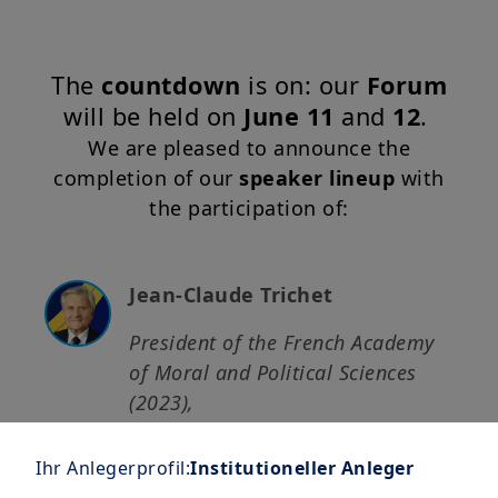
The
countdown
is on: our
Forum
will be held on
June 11
and
12
.
We are pleased to announce the
completion of our
speaker lineup
with
the participation of:
Jean-Claude Trichet
President of the French Academy
of Moral and Political Sciences
(2023),
Former President of the European
Central Bank,
Ihr Anlegerprofil:
Institutioneller Anleger
Honorary Governor of the Banque