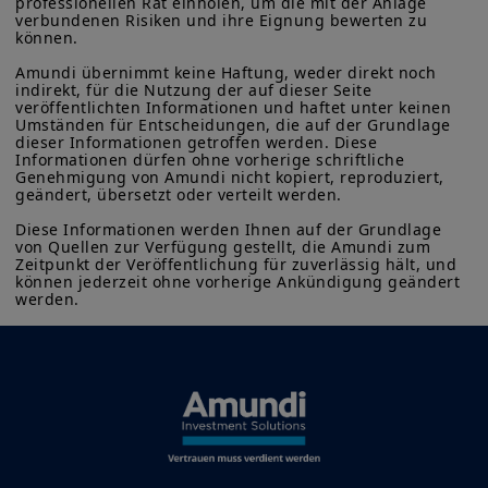
professionellen Rat einholen, um die mit der Anlage 
sind. Wir empfehlen Ihnen, diese Bedingungen in Ihrem
verbundenen Risiken und ihre Eignung bewerten zu 
eigenen Interesse aufmerksam zu lesen.
können.

Amundi übernimmt keine Haftung, weder direkt noch 
indirekt, für die Nutzung der auf dieser Seite 
veröffentlichten Informationen und haftet unter keinen 
Umständen für Entscheidungen, die auf der Grundlage 
dieser Informationen getroffen werden. Diese 
Informationen dürfen ohne vorherige schriftliche 
Genehmigung von Amundi nicht kopiert, reproduziert, 
geändert, übersetzt oder verteilt werden.

Diese Informationen werden Ihnen auf der Grundlage 
von Quellen zur Verfügung gestellt, die Amundi zum 
Zeitpunkt der Veröffentlichung für zuverlässig hält, und 
können jederzeit ohne vorherige Ankündigung geändert 
Teilen
werden.