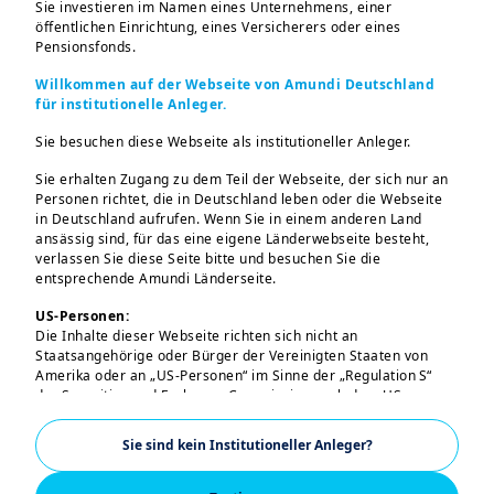
Sie investieren im Namen eines Unternehmens, einer
de France.
öffentlichen Einrichtung, eines Versicherers oder eines
Pensionsfonds.
Willkommen auf der Webseite von Amundi Deutschland
für institutionelle Anleger.
Sie besuchen diese Webseite als institutioneller Anleger.
Money
has always been a
source
of
power
. Today, that power is being
tested
Sie erhalten Zugang zu dem Teil der Webseite, der sich nur an
Personen richtet, die in Deutschland leben oder die Webseite
by
rising debt
,
geopolitical rivalry
and
in Deutschland aufrufen. Wenn Sie in einem anderen Land
Mehr laden
c
ompeting economic models
.
ansässig sind, für das eine eigene Länderwebseite besteht,
verlassen Sie diese Seite bitte und besuchen Sie die
entsprechende Amundi Länderseite.
Drawing on his experience
leading the
ECB
through one of the most turbulent
US-Personen:
Die Inhalte dieser Webseite richten sich nicht an
periods in modern financial history, Jean-
Staatsangehörige oder Bürger der Vereinigten Staaten von
Claude Trichet will join James Bullard for a
Wichtige Hinweise:

Amerika oder an „US-Personen“ im Sinne der „Regulation S“
der Securities and Exchange Commission nach dem US
discussion on the
challenges central
Dies ist eine Marketinginformation. Diese Informationen 
Securities Act von 1933. Diese Bestimmungen betreffen
sind ausschließlich für „professionelle“ Anleger im Sinne 
banks
face and the
future
of the
insbesondere natürliche Personen, die in den Vereinigten
der Richtlinie 2014/65/EU des Europäischen Parlaments 
Sie sind kein Institutioneller Anleger?
Staaten von Amerika ansässig sind, sowie Personen- und
international monetary order
.
und des Rates vom 15. Mai 2014 über Märkte für 
Kapitalgesellschaften, die nach dem US-Recht organisiert oder
Finanzinstrumente (in der geänderten Fassung) (MIFID 